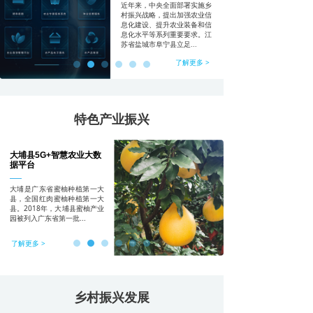
重庆市铜梁区神农大脑
近年来，中央全面部署实施乡
平台
村振兴战略，提出加强农业信
息化建设、提升农业装备和信
息化水平等系列重要要求。江
近年来，随着国家乡村振兴战
苏省盐城市阜宁县立足...
略的大力推进，数字化农业经
济日益形成规模。为紧抓这一
了解更多 >
发展趋势，重庆市立足...
了解更多 >
特色产业振兴
大埔县5G+智慧农业大数
据平台
大埔是广东省蜜柚种植第一大
县，全国红肉蜜柚种植第一大
县。2018年，大埔县蜜柚产业
园被列入广东省第一批...
了解更多 >
乡村振兴发展