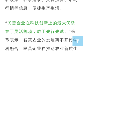
行情等信息，便捷生产生活。
“
民营企业在科技创新上的最大优势
在于
灵活机动，敢于先行先试
。”张
弓表示，智慧农业的发展离不开跨学
녠
科融合，民营企业在推动农业新质生
产力发展中，凭借灵活创新、整合技
术以及跨学科人才优势，在智慧农业
等新领域大有可为。
“技术好不好，关键要让农民挣到
钱”
今年中央一号文件提出，“千方百计