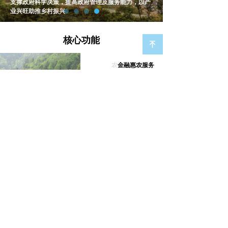
通过产销数据对接，实现精准产销，提升农产品市场
支撑政府科学决策，提高政府管理及服务能力，以产
溢价
业兴旺助推乡村振兴
核心功能
녠
农产品精深加工
金融惠农服务
包含市场价格数据采集、进存销
实现农企农户资产数据、溯源
信息采集、消费者信息采集、冷
数据、贷款数据与承保数据的
链物流信息共享等。通过大数据
互联互通，通过农企农户资产
智能分析，提高销售过程各环节
数据、承保数据、质量安全数
数字化、智能化水平，洞察市场
据等为其增信，为农企农户展
情况，实现生产和销售的闭环运
业提供资金保障，以资促产，
行，相互支撑
提升农企农户生产积极性
了解更多 >
了解更多 >
解决方案
关于我们
联系我们
粮食安全保障
公司介绍
业务专线：010-58440097
特色产业振兴
资讯中心
前台总机：010-82362003
乡村振兴发展
加入我们
地 址: 北京市海淀区四道口路大钟寺8
数字乡村建设
联系我们
号院8号楼