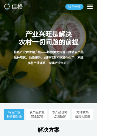
끀
试用申请
产业兴旺是解决
农村一切问题的前提
特色产业种管销升级——以数据为指引，推动农产品
品
种培优、品质提升、品牌打造和标准化生产，构建
乡
村
产业体系，实现产业兴旺。
特色产业
农产品质量
农产品价格
海洋牧场
种管销升级
安全监管
监测预警
信息化建设
解决方案